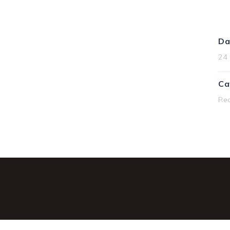
Da
24
Ca
Rea